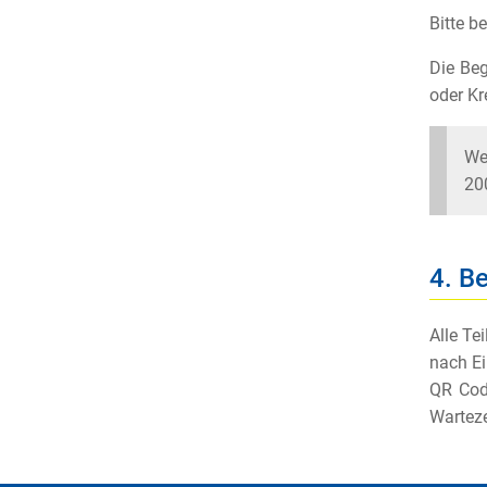
Bitte b
Die Beg
oder Kr
Wen
20
4. B
Alle Te
nach Ei
QR Cod
Warteze