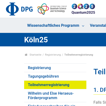
Wissenschaftliches Programm
Veransta
Köln25
Startseite
Registrierung
Teilnehmerregistrierung
Registrierung
Tei
Tagungsgebühren
Teilnehmerregistrierung
1. D
Wilhelm und Else Heraeus-
Förderprogramm
Falls S