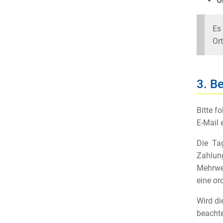
O
Es
Ort
3. B
Bitte f
E-Mail 
Die Ta
Zahlung
Mehrwer
eine or
Wird di
beachte