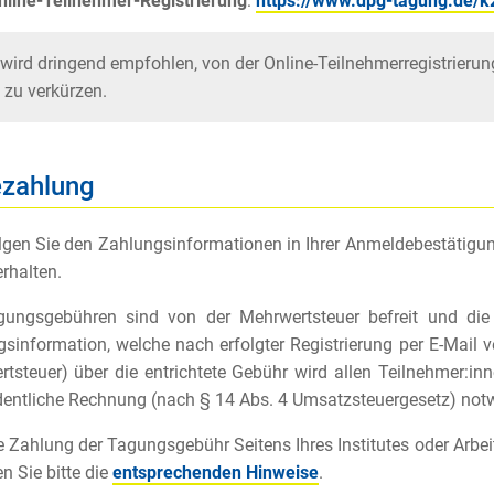
nline-Teilnehmer-Registrierung
:
https://www.dpg-tagung.de/k
 wird dringend empfohlen, von der Online-Teilnehmerregistrieru
 zu verkürzen.
ezahlung
olgen Sie den Zahlungsinformationen in Ihrer Anmeldebestätigun
erhalten.
gungsgebühren sind von der Mehrwertsteuer befreit und die
sinformation, welche nach erfolgter Registrierung per E-Mail 
tsteuer) über die entrichtete Gebühr wird allen Teilnehmer:in
dentliche Rechnung (nach § 14 Abs. 4 Umsatzsteuergesetz) notwe
e Zahlung der Tagungsgebühr Seitens Ihres Institutes oder A
n Sie bitte die
entsprechenden
Hinweise
.