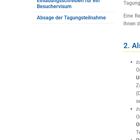
Einladungsschreiben für ein
Tagung 
Besuchervisum
Eine Re
Absage der Tagungsteilnahme
Ihnen d
2. Al
z
O
U
Z
(
se
z
O
O
T